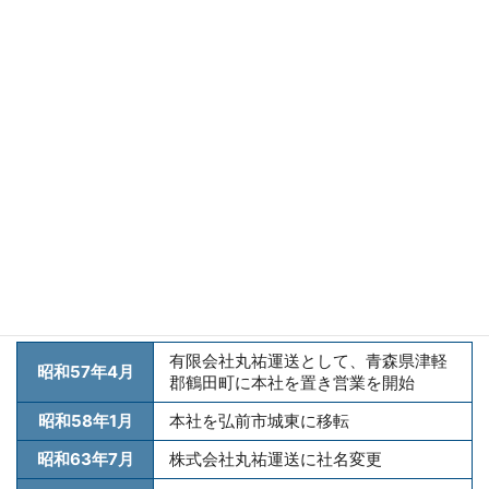
青森みちのく銀行
みずほ銀行
取引先銀行
日本政策金融公庫
商工中金
ゆうちょ銀行
沿革
有限会社丸祐運送として、青森県津軽
昭和57年4月
郡鶴田町に本社を置き営業を開始
昭和58年1月
本社を弘前市城東に移転
昭和63年7月
株式会社丸祐運送に社名変更