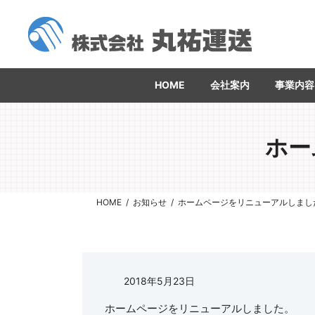
コ
ナ
ン
ビ
テ
ゲ
ン
ー
ツ
シ
へ
ョ
HOME
会社案内
事業内容
ス
ン
キ
に
ッ
移
プ
動
ホー
HOME
お知らせ
ホームページをリニューアルしまし
2018年5月23日
ホームページをリニューアルしました。